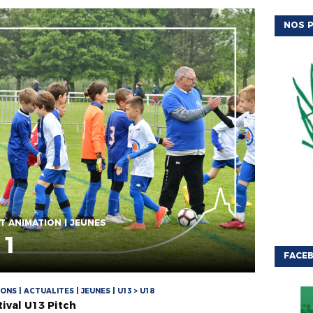
NOS P
T ANIMATION | JEUNES
11
FACEB
NS | ACTUALITES | JEUNES | U13 > U18
tival U13 Pitch