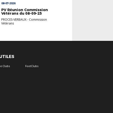
08-07-2026
PV Réunion Commission
Vétérans du 08-09-25
PROCES-VERBAUX
-
Commission
Vétérans
 UTILES
e Clubs
FootClubs