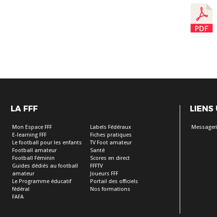
LA FFF
LIENS
Mon Espace FFF
Labels Fédéraux
Messageri
E-learning FFF
Fiches pratiques
Le football pour les enfants
TV Foot amateur
Football amateur
Santé
Football Féminin
Scores en direct
Guides dédiés au football
FFFTV
amateur
Joueurs FFF
Le Programme éducatif
Portail des officiels
fédéral
Nos formations
FAFA