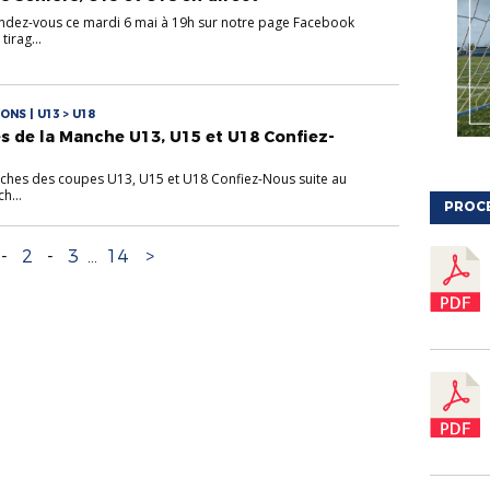
dez-vous ce mardi 6 mai à 19h sur notre page Facebook
tirag...
NS | U13 > U18
s de la Manche U13, U15 et U18 Confiez-
ffiches des coupes U13, U15 et U18 Confiez-Nous suite au
h...
PROC
-
2
-
3
...
14
>