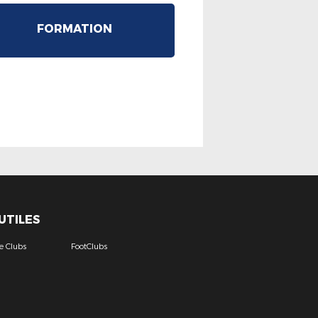
FORMATION
 UTILES
e Clubs
FootClubs