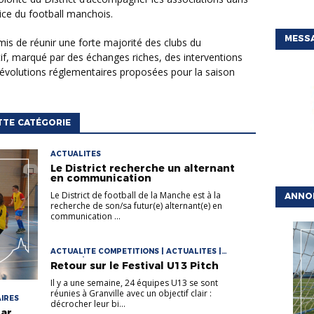
vice du football manchois.
MESSA
if, marqué par des échanges riches, des interventions
 évolutions réglementaires proposées pour la saison
TTE CATÉGORIE
ACTUALITES
Le District recherche un alternant
en communication
Le District de football de la Manche est à la
ANNO
recherche de son/sa futur(e) alternant(e) en
communication ...
ACTUALITE COMPETITIONS | ACTUALITES |
JEUNES | U13 > U18
Retour sur le Festival U13 Pitch
Il y a une semaine, 24 équipes U13 se sont
réunies à Granville avec un objectif clair :
AIRES
décrocher leur bi...
par