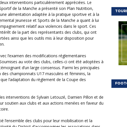
ortif de la Manche a présenté son Plan Nutrition,
TOUR
d’une alimentation adaptée à la pratique sportive et à la
temental Jeunesse et Sports de la Manche a quant à lui
ccompagnement relatif aux violences dans le sport. Ces
intérêt de la part des représentants des clubs, qui ont
tées ainsi que les outils mis à leur disposition pour
en.
oumises au vote des clubs, celles-ci ont été adoptées à
témoignant d’un large consensus. Parmi les principales
ion des championnats U17 masculins et féminins, la
 que l’adaptation du règlement de la Coupe des
FOOT
eur soutien aux clubs et aux actions menées en faveur du
oire.
volonté du District d’accompagner les associations dans