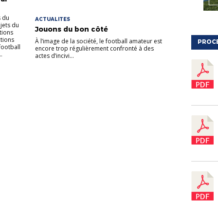
s du
ACTUALITES
jets du
Jouons du bon côté
tions
ctions
À l’image de la société, le football amateur est
PROC
football
encore trop régulièrement confronté à des
.
actes d’incivi...