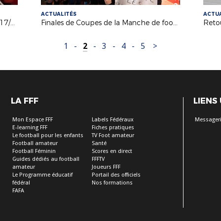
ACTUALITÉS
ACTUA
Retour sur l'assemblée générale du 17/11/2022
Finales de Coupes de la Manche de football à Bricquebec
1
-
2
-
3
-
4
-
5
>
LA FFF
LIENS
Mon Espace FFF
Labels Fédéraux
Messageri
E-learning FFF
Fiches pratiques
Le football pour les enfants
TV Foot amateur
Football amateur
Santé
Football Féminin
Scores en direct
Guides dédiés au football
FFFTV
amateur
Joueurs FFF
Le Programme éducatif
Portail des officiels
fédéral
Nos formations
FAFA