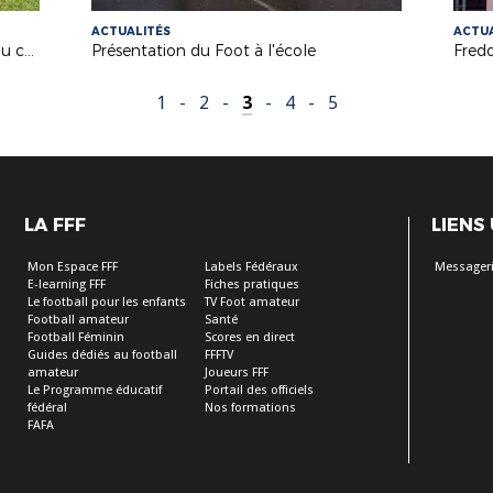
ACTUALITÉS
ACTUA
Présentation de la section sportive du collège de Périers
Présentation du Foot à l'école
Fred
1
-
2
-
3
-
4
-
5
LA FFF
LIENS
Mon Espace FFF
Labels Fédéraux
Messageri
E-learning FFF
Fiches pratiques
Le football pour les enfants
TV Foot amateur
Football amateur
Santé
Football Féminin
Scores en direct
Guides dédiés au football
FFFTV
amateur
Joueurs FFF
Le Programme éducatif
Portail des officiels
fédéral
Nos formations
FAFA