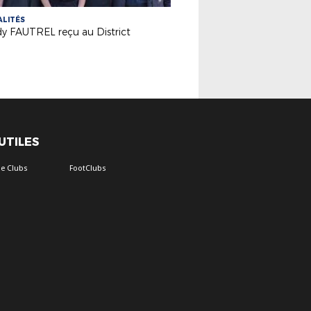
LITÉS
dy FAUTREL reçu au District
 UTILES
e Clubs
FootClubs