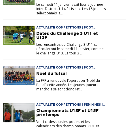
Le samedi 11 janvier, avait lieu la journée
inter-Districts U14 à Lisieux. Les 16 joueurs
sélectionnés is...
ACTUALITE COMPETITIONS | FOOT
ANIMATION
Dates du Challenge 3 U11 et
U13F
Les rencontres de Challenge 3 U11 se
dérouleront le samedi 11 janvier, comme
le challenge U13. Le tour 3 ...
ACTUALITE COMPETITIONS | FOOT
ANIMATION | JEUNES
Noël du futsal
La FFF a renouvelé l’opération “Noël du
futsal” cette année. Les jeunes joueurs
manchois se sont donc ret...
ACTUALITE COMPETITIONS | FÉMININES |
U13 > U18
Championnats U13F et U15F
printemps
Voici ci-dessous les poules et les
calendriers des championnats U13F et